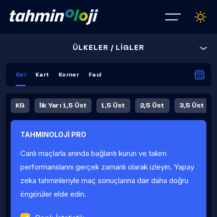
ÜLKELER / LİGLER
Gol
Kart
Korner
Faul
KG
İlk Yarı 1,5 Üst
1,5 Üst
2,5 Üst
3,5 Üst
4,5 Üst
5,5 Üst
6,5 Üst
TAHMINOLOJİ PRO
İlk Yarı 4,5 Üst
İlk Yarı 5,5 Üst
8,5 Üst
9,5 Üst
Canlı maçlarla anında bağlantı kurun ve takım
Fauller Ortalama
performanslarını gerçek zamanlı olarak izleyin. Yapay
zeka tahminleriyle maç sonuçlarına dair daha doğru
öngörüler elde edin.