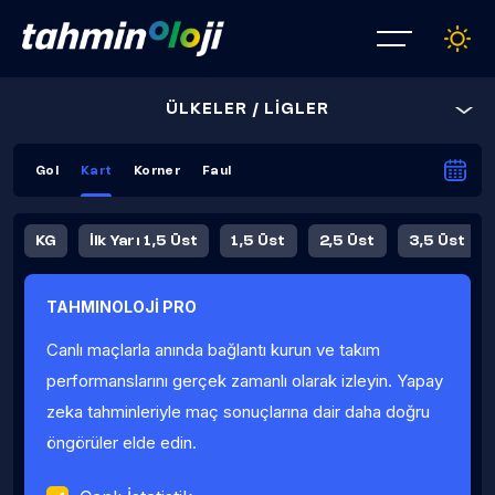
ÜLKELER / LİGLER
Gol
Kart
Korner
Faul
KG
İlk Yarı 1,5 Üst
1,5 Üst
2,5 Üst
3,5 Üst
4,5 Üst
5,5 Üst
6,5 Üst
TAHMINOLOJİ PRO
İlk Yarı 4,5 Üst
İlk Yarı 5,5 Üst
8,5 Üst
9,5 Üst
Canlı maçlarla anında bağlantı kurun ve takım
Fauller Ortalama
performanslarını gerçek zamanlı olarak izleyin. Yapay
zeka tahminleriyle maç sonuçlarına dair daha doğru
öngörüler elde edin.