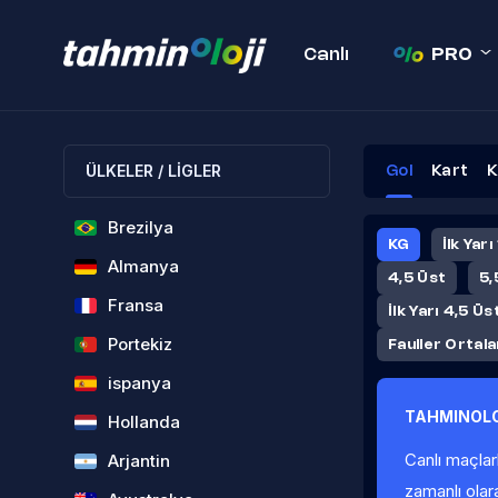
Canlı
PRO
ÜLKELER / LİGLER
Gol
Kart
K
Brezilya
KG
İlk Yarı
Almanya
4,5 Üst
5,
Fransa
İlk Yarı 4,5 Üs
Portekiz
Fauller Ortal
ispanya
TAHMINOLO
Hollanda
Canlı maçlar
Arjantin
zamanlı olar