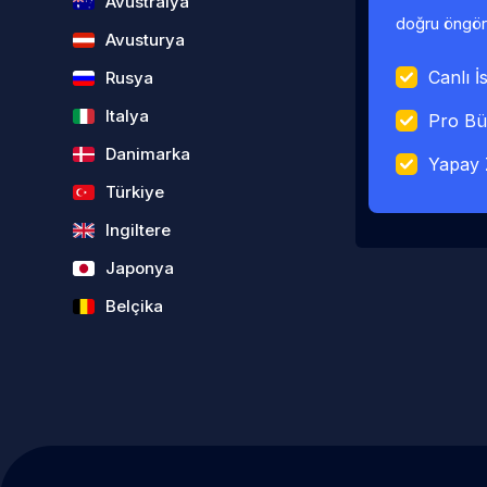
Avustralya
doğru öngörü
Avusturya
Canlı İs
Rusya
Italya
Pro Bü
Danimarka
Yapay 
Türkiye
Ingiltere
Japonya
Belçika