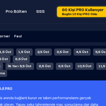
60 Kişi PRO Kullanıyor
Pro Bülten
SSS
Bugün 10 Kişi PRO Oldu
orner
Faul
 1,5 Üst
1,5 Üst
2,5 Üst
3,5 Üst
4,5 Üst
5,5 Üs
5 Üst
6,5 Üst
t
İlk Yarı 5,5 Üst
8,5 Üst
9,5 Üst
10,5 Üst
11,5
ama
Jİ PRO
la anında bağlantı kurun ve takım performanslarını gerçek
ak izleyin. Yapay zeka tahminleriyle maç sonuçlarına dair daha