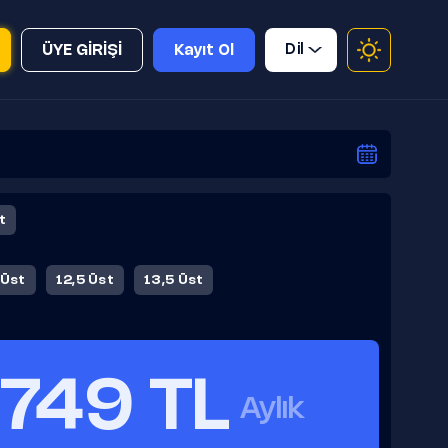
Dil
ÜYE GİRİŞİ
Kayıt Ol
t
 Üst
12,5 Üst
13,5 Üst
749 TL
Aylık