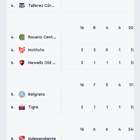
Talleres Córdoba
4.
16
8
4
4
20:16
Rosario Central
4.
Instituto
3
2
0
1
3:2
4.
Newells Old Boys
3
1
1
1
3:3
5.
16
7
5
4
17:13
Belgrano
5.
Tigre
3
1
1
1
3:2
5.
16
6
6
4
24:20
Independiente
5.