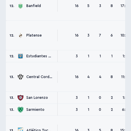
Banfield
16
5
3
8
17:19
12.
Platense
16
3
7
6
10:15
12.
Estudiantes Río Cuarto
3
1
1
1
1:3
12.
Central Cordoba SdE
16
4
4
8
11:21
13.
San Lorenzo
3
1
0
2
1:2
13.
Sarmiento
3
1
0
2
6:7
13.
Atlético Tucumán
16
3
5
8
15:20
13.