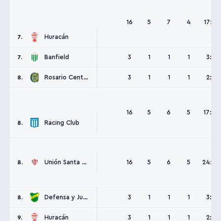
16
5
7
4
17:13
Huracán
7.
Banfield
3
1
1
1
3:3
7.
Rosario Central
3
1
1
1
2:2
8.
16
5
6
5
17:15
Racing Club
8.
Unión Santa Fe
16
5
6
5
24:20
8.
Defensa y Justicia
3
1
1
1
3:5
8.
Huracán
3
1
1
1
2:2
9.