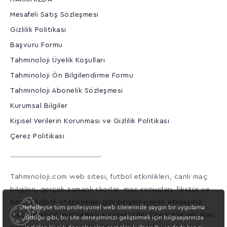
Mesafeli Satış Sözleşmesi
Gizlilik Politikası
Başvuru Formu
Tahminoloji Üyelik Koşulları
Tahminoloji Ön Bilgilendirme Formu
Tahminoloji Abonelik Sözleşmesi
Kurumsal Bilgiler
Kişisel Verilerin Korunması ve Gizlilik Politikası
Çerez Politikası
Tahminoloji.com web sitesi, futbol etkinlikleri, canlı maç
bilgileri, gerçek zamanlı skorlar, maç sonuçları, fikstür ve
birçok futbol istatistikleri gibi bilgiler içeren etkileşimli
Neredeyse tüm profesyonel web sitelerinde yaygın bir uygulama
web ve mobil uygulaması sunmaktadır. Sitemizde yer alan
olduğu gibi, bu site deneyiminizi geliştirmek için bilgisayarınıza