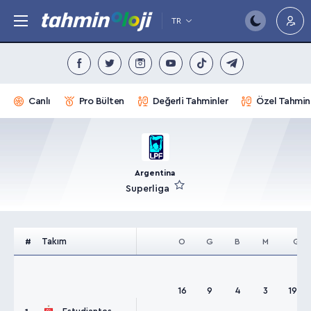
TR
Canlı
Pro Bülten
Değerli Tahminler
Özel Tahmin
Argentina
Superliga
Takım
#
O
G
B
M
G
16
9
4
3
19:7