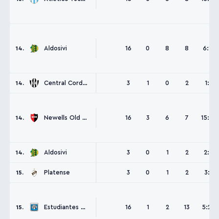
Aldosivi
16
0
8
8
6:19
14.
Central Cordoba SdE
3
1
0
2
1:3
14.
Newells Old Boys
16
3
6
7
15:27
14.
Aldosivi
3
0
1
2
2:4
14.
Platense
3
0
1
2
3:8
15.
Estudiantes Río Cuarto
16
1
2
13
5:24
15.