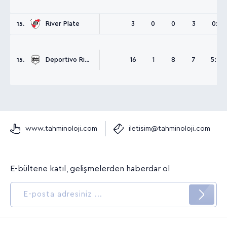
River Plate
3
0
0
3
0:3
15.
Deportivo Riestra
16
1
8
7
5:12
15.
www.tahminoloji.com
iletisim@tahminoloji.com
E-bültene katıl, gelişmelerden haberdar ol