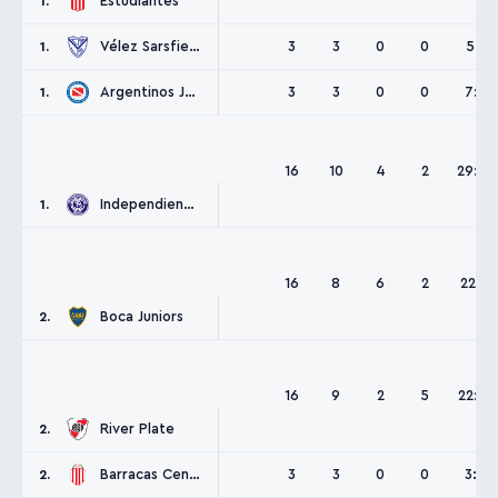
Estudiantes
1.
Vélez Sarsfield
3
3
0
0
5:1
1.
Argentinos Juniors
3
3
0
0
7:2
1.
16
10
4
2
29:15
Independiente Rivadavia
1.
16
8
6
2
22:9
Boca Juniors
2.
16
9
2
5
22:12
River Plate
2.
Barracas Central
3
3
0
0
3:0
2.