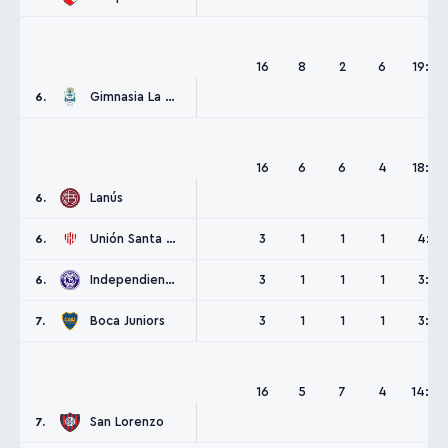
16
8
2
6
19:19
Gimnasia La Plata
6.
16
6
6
4
18:15
Lanús
6.
Unión Santa Fe
3
1
1
1
4:5
6.
Independiente Rivadavia
3
1
1
1
3:3
6.
Boca Juniors
3
1
1
1
3:5
7.
16
5
7
4
14:14
San Lorenzo
7.