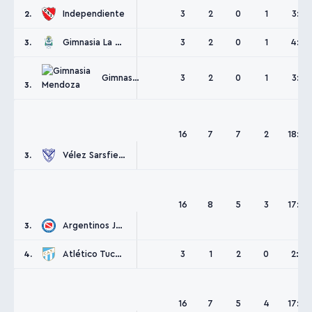
Independiente
3
2
0
1
3:1
2.
Gimnasia La Plata
3
2
0
1
4:3
3.
Gimnasia Mendoza
3
2
0
1
3:1
3.
16
7
7
2
18:12
Vélez Sarsfield
3.
16
8
5
3
17:13
Argentinos Juniors
3.
Atlético Tucumán
3
1
2
0
2:0
4.
16
7
5
4
17:13