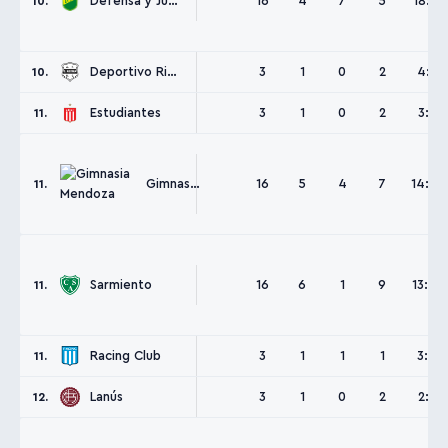
Defensa y Justicia
16
4
7
5
18:21
10.
Deportivo Riestra
3
1
0
2
4:3
10.
Estudiantes
3
1
0
2
3:3
11.
Gimnasia Mendoza
16
5
4
7
14:22
11.
Sarmiento
16
6
1
9
13:20
11.
Racing Club
3
1
1
1
3:4
11.
Lanús
3
1
0
2
2:3
12.