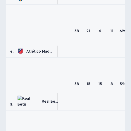
38
21
6
11
62:44
Atlético Madrid
4.
38
15
15
8
59:48
Real Betis
5.