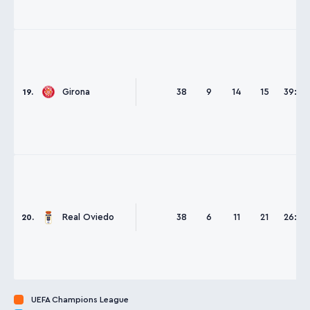
Girona
38
9
14
15
39:55
19.
Real Oviedo
38
6
11
21
26:60
20.
UEFA Champions League