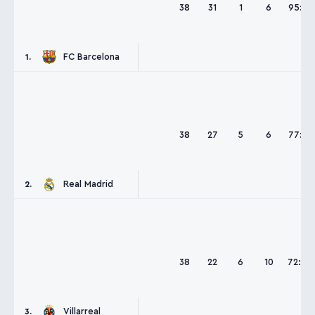
38
31
1
6
95:36
FC Barcelona
1.
38
27
5
6
77:35
Real Madrid
2.
38
22
6
10
72:46
Villarreal
3.