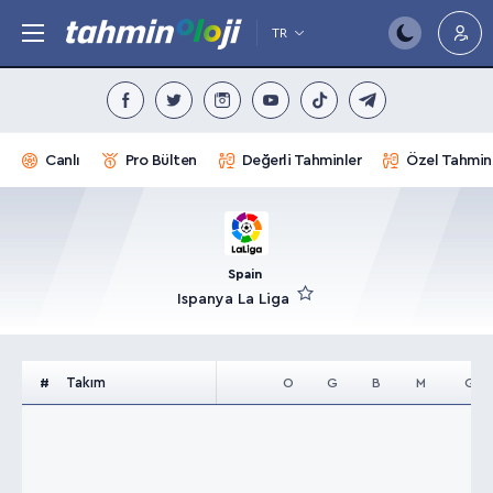
TR
Canlı
Pro Bülten
Değerli Tahminler
Özel Tahmin
Spain
Ispanya La Liga
Takım
#
O
G
B
M
G