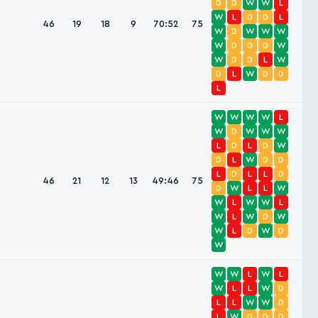
D
D
W
W
L
W
L
D
D
L
46
19
18
9
70:52
75
W
D
W
W
W
W
D
D
D
W
W
D
D
L
W
D
L
W
D
D
L
W
W
W
W
L
W
D
W
W
W
L
D
L
D
W
D
L
W
D
D
L
D
L
L
D
46
21
12
13
49:46
75
D
W
L
L
W
W
L
W
W
L
W
L
W
D
W
W
L
D
W
D
W
W
W
L
W
L
W
L
L
W
D
L
L
W
W
D
L
W
D
D
D