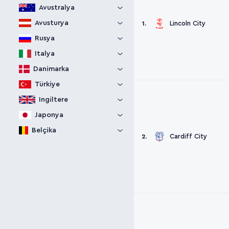
Avustralya
Avusturya
Lincoln City
1.
Rusya
Italya
Danimarka
Türkiye
Ingiltere
Japonya
Belçika
Cardiff City
2.