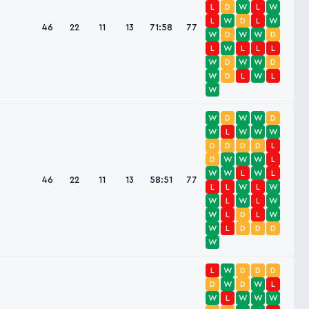
L
D
W
L
W
L
W
D
L
W
46
22
11
13
71:58
77
W
D
W
W
D
L
W
L
L
L
W
D
W
W
D
W
D
L
W
L
W
W
D
W
W
D
W
L
W
W
W
D
D
D
D
L
D
W
W
W
L
W
W
L
W
L
46
22
11
13
58:51
77
L
L
W
L
W
W
L
W
L
W
W
L
D
L
W
W
L
D
D
D
W
L
W
D
D
D
D
W
D
W
L
W
L
W
W
W