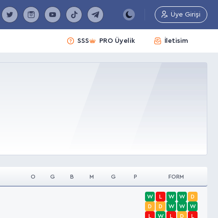
Üye Girişi
SSS
PRO Üyelik
İletisim
O
G
B
M
G
P
FORM
W
L
W
W
D
D
D
W
W
W
L
W
L
D
L