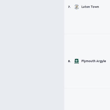
Luton Town
7.
Plymouth Argyle
8.