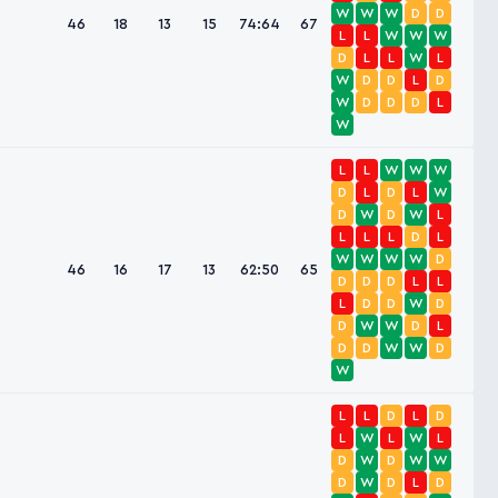
W
W
W
D
D
46
18
13
15
74:64
67
L
L
W
W
W
D
L
L
W
L
W
D
D
L
D
W
D
D
D
L
W
L
L
W
W
W
D
L
D
L
W
D
W
D
W
L
L
L
L
D
L
W
W
W
W
D
46
16
17
13
62:50
65
D
D
D
L
L
L
D
D
W
D
D
W
W
D
L
D
D
W
W
D
W
L
L
D
L
D
L
W
L
W
L
D
W
D
W
W
D
W
D
L
D