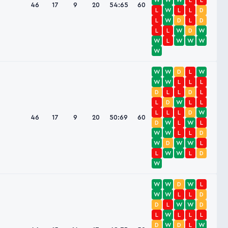
W
W
W
L
L
46
17
9
20
54:65
60
L
W
L
L
D
L
W
D
L
D
L
L
W
D
W
W
L
W
W
W
W
W
W
D
L
W
W
W
L
L
L
D
L
L
D
L
L
D
W
L
L
L
L
L
D
W
46
17
9
20
50:69
60
D
W
L
W
L
W
W
L
L
D
W
D
W
W
L
L
W
W
L
D
W
W
W
D
W
L
W
W
L
L
D
D
L
W
W
D
L
W
L
L
L
D
W
D
L
W