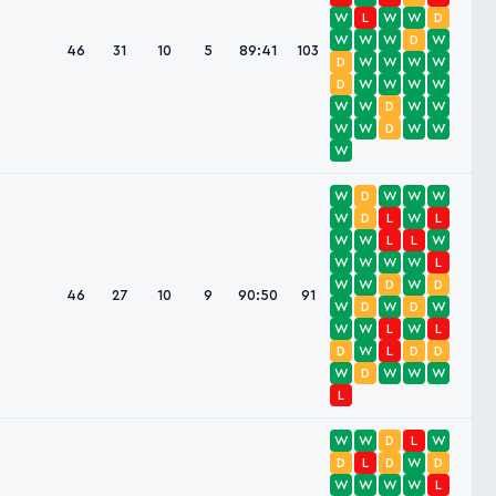
W
L
W
W
D
W
W
W
D
W
46
31
10
5
89:41
103
D
W
W
W
W
D
W
W
W
W
W
W
D
W
W
W
W
D
W
W
W
W
D
W
W
W
W
D
L
W
L
W
W
L
L
W
W
W
W
W
L
W
W
D
W
D
46
27
10
9
90:50
91
W
D
W
D
W
W
W
L
W
L
D
W
L
D
D
W
D
W
W
W
L
W
W
D
L
W
D
L
D
W
D
W
W
W
W
L