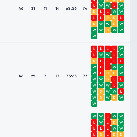
L
W
W
L
W
46
21
11
14
68:56
74
D
L
L
W
W
L
L
D
D
L
D
W
W
D
W
W
W
D
W
W
W
L
L
L
L
W
L
W
W
L
W
D
L
L
L
L
W
L
L
W
W
W
L
D
D
W
46
22
7
17
75:63
73
W
W
D
L
L
W
W
W
L
W
W
D
W
W
L
W
D
W
D
W
W
W
W
L
W
W
L
W
L
D
W
L
L
L
W
W
L
D
L
D
D