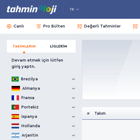
TR
Canlı
Pro Bülten
Değerli Tahminler
TAKIMLARIM
LİGLERİM
Devam etmek için lütfen
giriş yaptn.
Brezilya
Almanya
Fransa
Portekiz
Takım
#
ispanya
Hollanda
Arjantin