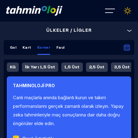
ÜLKELER / LİGLER
Gol
Kart
Korner
Faul
KG
İlk Yarı 1,5 Üst
1,5 Üst
2,5 Üst
3,5 Üst
4,5 Üst
5,5 Üst
6,5 Üst
TAHMINOLOJİ PRO
İlk Yarı 4,5 Üst
İlk Yarı 5,5 Üst
8,5 Üst
9,5 Üst
Canlı maçlarla anında bağlantı kurun ve takım
Fauller Ortalama
performanslarını gerçek zamanlı olarak izleyin. Yapay
zeka tahminleriyle maç sonuçlarına dair daha doğru
öngörüler elde edin.