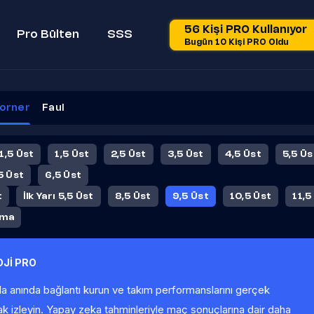
56 Kişi PRO Kullanıyor
Pro Bülten
SSS
Bugün 10 Kişi PRO Oldu
orner
Faul
 1,5 Üst
1,5 Üst
2,5 Üst
3,5 Üst
4,5 Üst
5,5 Üs
5 Üst
6,5 Üst
t
İlk Yarı 5,5 Üst
8,5 Üst
9,5 Üst
10,5 Üst
11,5
ama
Jİ PRO
la anında bağlantı kurun ve takım performanslarını gerçek
ak izleyin. Yapay zeka tahminleriyle maç sonuçlarına dair daha