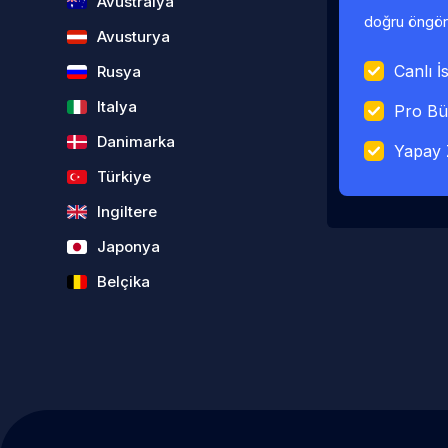
Avustralya
doğru öngörü
Avusturya
Canlı İs
Rusya
Italya
Pro Bü
Danimarka
Yapay 
Türkiye
Ingiltere
Japonya
Belçika