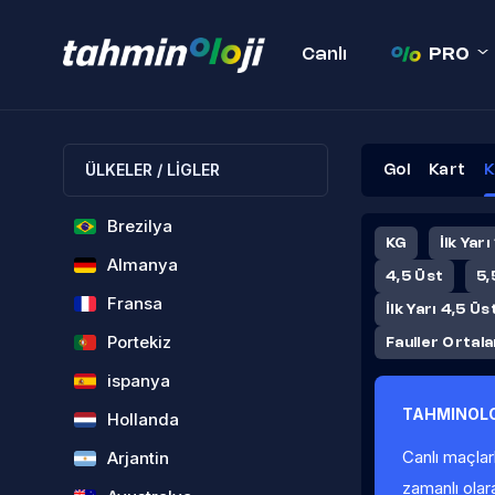
Canlı
PRO
ÜLKELER / LİGLER
Gol
Kart
K
Brezilya
KG
İlk Yarı
Almanya
4,5 Üst
5,
Fransa
İlk Yarı 4,5 Üs
Portekiz
Fauller Ortal
ispanya
TAHMINOLO
Hollanda
Canlı maçlar
Arjantin
zamanlı olar