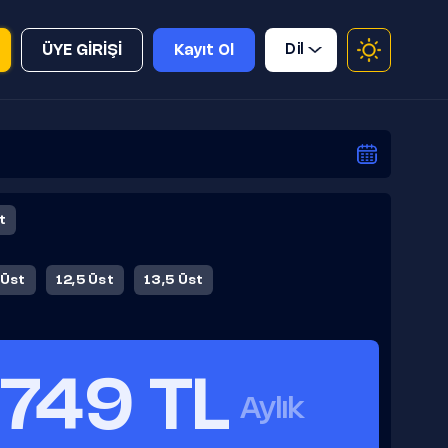
Dil
ÜYE GİRİŞİ
Kayıt Ol
t
 Üst
12,5 Üst
13,5 Üst
749 TL
Aylık