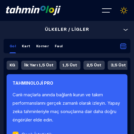
ÜLKELER / LİGLER
Gol
Kart
Korner
Faul
KG
İlk Yarı 1,5 Üst
1,5 Üst
2,5 Üst
3,5 Üst
4,5 Üst
5,5 Üst
6,5 Üst
TAHMINOLOJİ PRO
İlk Yarı 4,5 Üst
İlk Yarı 5,5 Üst
8,5 Üst
9,5 Üst
Canlı maçlarla anında bağlantı kurun ve takım
Fauller Ortalama
performanslarını gerçek zamanlı olarak izleyin. Yapay
zeka tahminleriyle maç sonuçlarına dair daha doğru
öngörüler elde edin.