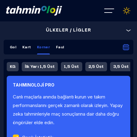
ÜLKELER / LİGLER
Gol
Kart
Korner
Faul
KG
İlk Yarı 1,5 Üst
1,5 Üst
2,5 Üst
3,5 Üst
4,5 Üst
5,5 Üst
6,5 Üst
TAHMINOLOJİ PRO
İlk Yarı 4,5 Üst
İlk Yarı 5,5 Üst
8,5 Üst
9,5 Üst
Canlı maçlarla anında bağlantı kurun ve takım
Fauller Ortalama
performanslarını gerçek zamanlı olarak izleyin. Yapay
zeka tahminleriyle maç sonuçlarına dair daha doğru
öngörüler elde edin.