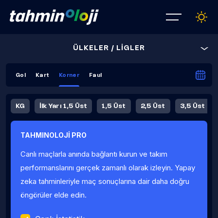
ÜLKELER / LİGLER
Gol
Kart
Korner
Faul
KG
İlk Yarı 1,5 Üst
1,5 Üst
2,5 Üst
3,5 Üst
4,5 Üst
5,5 Üst
6,5 Üst
TAHMINOLOJİ PRO
İlk Yarı 4,5 Üst
İlk Yarı 5,5 Üst
8,5 Üst
9,5 Üst
Canlı maçlarla anında bağlantı kurun ve takım
Fauller Ortalama
performanslarını gerçek zamanlı olarak izleyin. Yapay
zeka tahminleriyle maç sonuçlarına dair daha doğru
öngörüler elde edin.