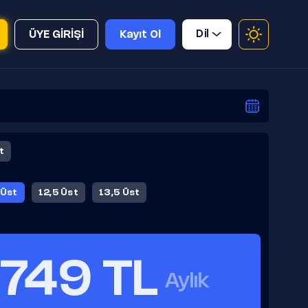
Dil
ÜYE GİRİŞİ
Kayıt Ol
t
 Üst
12,5 Üst
13,5 Üst
749 TL
Aylık