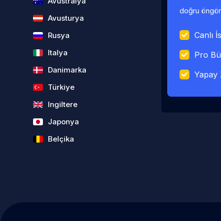
Avustralya
doğru öngörü
Avusturya
Canlı İs
Rusya
Italya
Pro Bü
Danimarka
Yapay 
Türkiye
Ingiltere
Japonya
Belçika