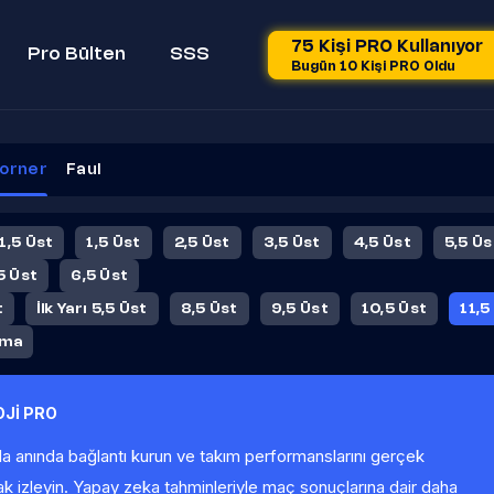
75 Kişi PRO Kullanıyor
Pro Bülten
SSS
Bugün 10 Kişi PRO Oldu
orner
Faul
 1,5 Üst
1,5 Üst
2,5 Üst
3,5 Üst
4,5 Üst
5,5 Üs
5 Üst
6,5 Üst
t
İlk Yarı 5,5 Üst
8,5 Üst
9,5 Üst
10,5 Üst
11,5
ama
Jİ PRO
la anında bağlantı kurun ve takım performanslarını gerçek
ak izleyin. Yapay zeka tahminleriyle maç sonuçlarına dair daha