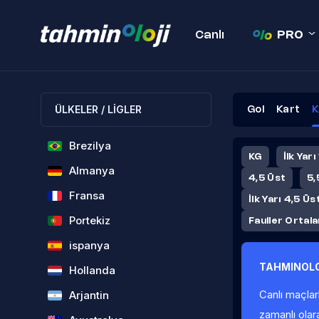
Canlı
PRO
ÜLKELER / LİGLER
Gol
Kart
K
Brezilya
KG
İlk Yarı
Almanya
4,5 Üst
5,
Fransa
İlk Yarı 4,5 Üs
Portekiz
Fauller Ortal
ispanya
TAHMINOLO
Hollanda
Canlı maçlar
Arjantin
zamanlı olar