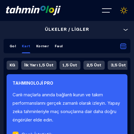
ÜLKELER / LİGLER
Gol
Kart
Korner
Faul
KG
İlk Yarı 1,5 Üst
1,5 Üst
2,5 Üst
3,5 Üst
4,5 Üst
5,5 Üst
6,5 Üst
TAHMINOLOJİ PRO
İlk Yarı 4,5 Üst
İlk Yarı 5,5 Üst
8,5 Üst
9,5 Üst
Canlı maçlarla anında bağlantı kurun ve takım
Fauller Ortalama
performanslarını gerçek zamanlı olarak izleyin. Yapay
zeka tahminleriyle maç sonuçlarına dair daha doğru
öngörüler elde edin.