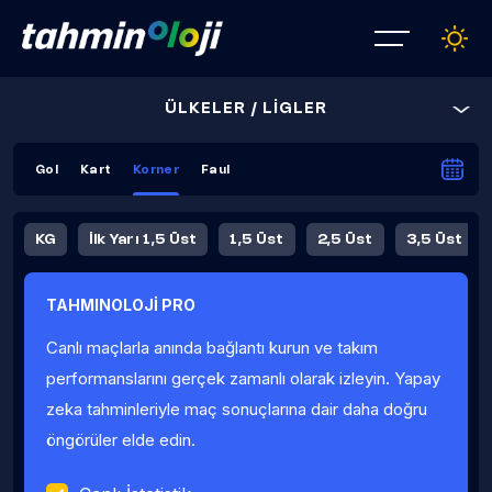
ÜLKELER / LİGLER
Gol
Kart
Korner
Faul
KG
İlk Yarı 1,5 Üst
1,5 Üst
2,5 Üst
3,5 Üst
4,5 Üst
5,5 Üst
6,5 Üst
TAHMINOLOJİ PRO
İlk Yarı 4,5 Üst
İlk Yarı 5,5 Üst
8,5 Üst
9,5 Üst
Canlı maçlarla anında bağlantı kurun ve takım
Fauller Ortalama
performanslarını gerçek zamanlı olarak izleyin. Yapay
zeka tahminleriyle maç sonuçlarına dair daha doğru
öngörüler elde edin.