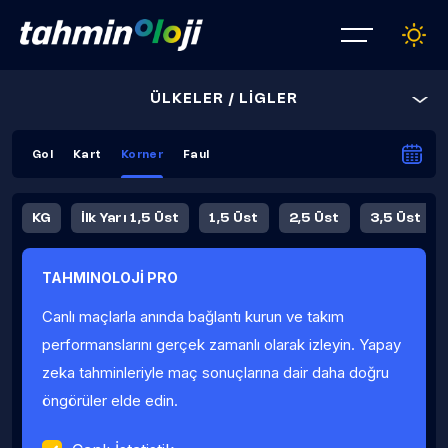
ÜLKELER / LİGLER
Gol
Kart
Korner
Faul
KG
İlk Yarı 1,5 Üst
1,5 Üst
2,5 Üst
3,5 Üst
4,5 Üst
5,5 Üst
6,5 Üst
TAHMINOLOJİ PRO
İlk Yarı 4,5 Üst
İlk Yarı 5,5 Üst
8,5 Üst
9,5 Üst
Canlı maçlarla anında bağlantı kurun ve takım
Fauller Ortalama
performanslarını gerçek zamanlı olarak izleyin. Yapay
zeka tahminleriyle maç sonuçlarına dair daha doğru
öngörüler elde edin.