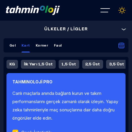
ÜLKELER / LİGLER
Gol
Kart
Korner
Faul
KG
İlk Yarı 1,5 Üst
1,5 Üst
2,5 Üst
3,5 Üst
4,5 Üst
5,5 Üst
6,5 Üst
TAHMINOLOJİ PRO
İlk Yarı 4,5 Üst
İlk Yarı 5,5 Üst
8,5 Üst
9,5 Üst
Canlı maçlarla anında bağlantı kurun ve takım
Fauller Ortalama
performanslarını gerçek zamanlı olarak izleyin. Yapay
zeka tahminleriyle maç sonuçlarına dair daha doğru
öngörüler elde edin.