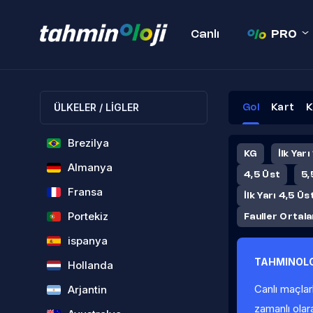
Canlı
PRO
ÜLKELER / LİGLER
Gol
Kart
K
Brezilya
KG
İlk Yarı
Almanya
4,5 Üst
5,
Fransa
İlk Yarı 4,5 Üs
Portekiz
Fauller Ortal
ispanya
TAHMINOLO
Hollanda
Canlı maçlar
Arjantin
zamanlı olar