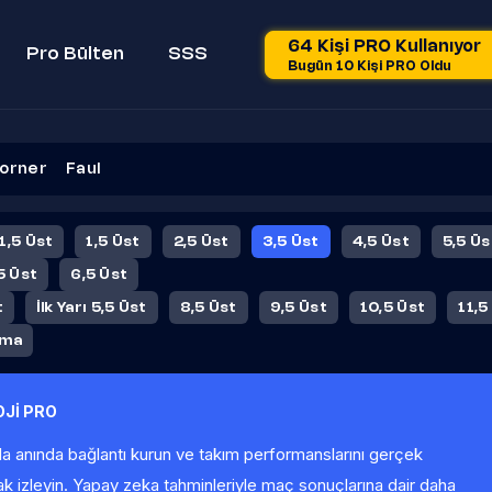
64 Kişi PRO Kullanıyor
Pro Bülten
SSS
Bugün 10 Kişi PRO Oldu
orner
Faul
 1,5 Üst
1,5 Üst
2,5 Üst
3,5 Üst
4,5 Üst
5,5 Üs
5 Üst
6,5 Üst
t
İlk Yarı 5,5 Üst
8,5 Üst
9,5 Üst
10,5 Üst
11,5
ama
Jİ PRO
la anında bağlantı kurun ve takım performanslarını gerçek
ak izleyin. Yapay zeka tahminleriyle maç sonuçlarına dair daha