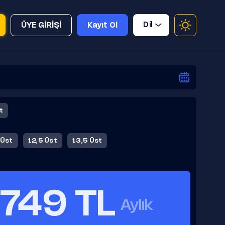
Dil
ÜYE GİRİŞİ
Kayıt Ol
t
 Üst
12,5 Üst
13,5 Üst
749 TL
Aylık