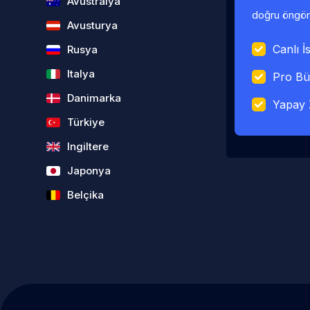
Avustralya
doğru öngörü
Avusturya
Canlı İs
Rusya
Italya
Pro Bü
Danimarka
Yapay 
Türkiye
Ingiltere
Japonya
Belçika