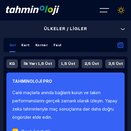
ÜLKELER / LİGLER
Gol
Kart
Korner
Faul
KG
İlk Yarı 1,5 Üst
1,5 Üst
2,5 Üst
3,5 Üst
4,5 Üst
5,5 Üst
6,5 Üst
TAHMINOLOJİ PRO
İlk Yarı 4,5 Üst
İlk Yarı 5,5 Üst
8,5 Üst
9,5 Üst
Canlı maçlarla anında bağlantı kurun ve takım
Fauller Ortalama
performanslarını gerçek zamanlı olarak izleyin. Yapay
zeka tahminleriyle maç sonuçlarına dair daha doğru
öngörüler elde edin.