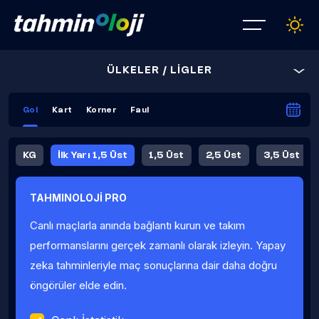
ÜLKELER / LİGLER
Gol
Kart
Korner
Faul
KG
İlk Yarı 1,5 Üst
1,5 Üst
2,5 Üst
3,5 Üst
4,5 Üst
5,5 Üst
6,5 Üst
TAHMINOLOJİ PRO
İlk Yarı 4,5 Üst
İlk Yarı 5,5 Üst
8,5 Üst
9,5 Üst
Canlı maçlarla anında bağlantı kurun ve takım
Fauller Ortalama
performanslarını gerçek zamanlı olarak izleyin. Yapay
zeka tahminleriyle maç sonuçlarına dair daha doğru
öngörüler elde edin.