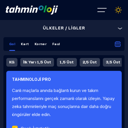
ÜLKELER / LİGLER
Gol
Kart
Korner
Faul
KG
İlk Yarı 1,5 Üst
1,5 Üst
2,5 Üst
3,5 Üst
4,5 Üst
5,5 Üst
6,5 Üst
TAHMINOLOJİ PRO
İlk Yarı 4,5 Üst
İlk Yarı 5,5 Üst
8,5 Üst
9,5 Üst
Canlı maçlarla anında bağlantı kurun ve takım
Fauller Ortalama
performanslarını gerçek zamanlı olarak izleyin. Yapay
zeka tahminleriyle maç sonuçlarına dair daha doğru
öngörüler elde edin.