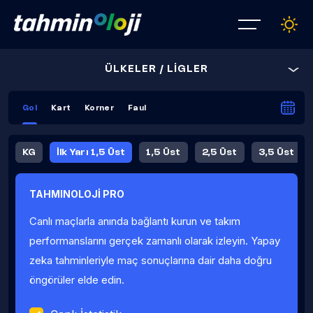
ÜLKELER / LİGLER
Gol
Kart
Korner
Faul
KG
İlk Yarı 1,5 Üst
1,5 Üst
2,5 Üst
3,5 Üst
4,5 Üst
5,5 Üst
6,5 Üst
TAHMINOLOJİ PRO
İlk Yarı 4,5 Üst
İlk Yarı 5,5 Üst
8,5 Üst
9,5 Üst
Canlı maçlarla anında bağlantı kurun ve takım
Fauller Ortalama
performanslarını gerçek zamanlı olarak izleyin. Yapay
zeka tahminleriyle maç sonuçlarına dair daha doğru
öngörüler elde edin.