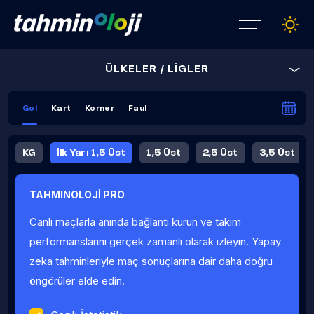
ÜLKELER / LİGLER
Gol
Kart
Korner
Faul
KG
İlk Yarı 1,5 Üst
1,5 Üst
2,5 Üst
3,5 Üst
4,5 Üst
5,5 Üst
6,5 Üst
TAHMINOLOJİ PRO
İlk Yarı 4,5 Üst
İlk Yarı 5,5 Üst
8,5 Üst
9,5 Üst
Canlı maçlarla anında bağlantı kurun ve takım
Fauller Ortalama
performanslarını gerçek zamanlı olarak izleyin. Yapay
zeka tahminleriyle maç sonuçlarına dair daha doğru
öngörüler elde edin.