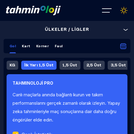
ÜLKELER / LİGLER
Gol
Kart
Korner
Faul
KG
İlk Yarı 1,5 Üst
1,5 Üst
2,5 Üst
3,5 Üst
4,5 Üst
5,5 Üst
6,5 Üst
TAHMINOLOJİ PRO
İlk Yarı 4,5 Üst
İlk Yarı 5,5 Üst
8,5 Üst
9,5 Üst
Canlı maçlarla anında bağlantı kurun ve takım
Fauller Ortalama
performanslarını gerçek zamanlı olarak izleyin. Yapay
zeka tahminleriyle maç sonuçlarına dair daha doğru
öngörüler elde edin.