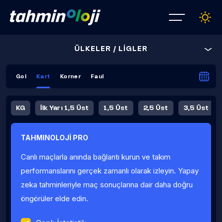
ÜLKELER / LİGLER
Gol
Kart
Korner
Faul
KG
İlk Yarı 1,5 Üst
1,5 Üst
2,5 Üst
3,5 Üst
4,5 Üst
5,5 Üst
6,5 Üst
TAHMINOLOJİ PRO
İlk Yarı 4,5 Üst
İlk Yarı 5,5 Üst
8,5 Üst
9,5 Üst
Canlı maçlarla anında bağlantı kurun ve takım
Fauller Ortalama
performanslarını gerçek zamanlı olarak izleyin. Yapay
zeka tahminleriyle maç sonuçlarına dair daha doğru
öngörüler elde edin.