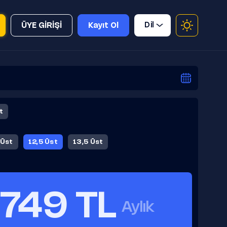
Dil
ÜYE GİRİŞİ
Kayıt Ol
t
 Üst
12,5 Üst
13,5 Üst
749 TL
Aylık