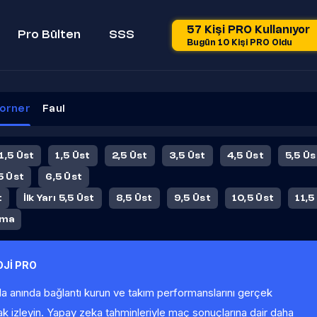
57 Kişi PRO Kullanıyor
Pro Bülten
SSS
Bugün 10 Kişi PRO Oldu
orner
Faul
 1,5 Üst
1,5 Üst
2,5 Üst
3,5 Üst
4,5 Üst
5,5 Üs
5 Üst
6,5 Üst
t
İlk Yarı 5,5 Üst
8,5 Üst
9,5 Üst
10,5 Üst
11,5
ama
Jİ PRO
la anında bağlantı kurun ve takım performanslarını gerçek
ak izleyin. Yapay zeka tahminleriyle maç sonuçlarına dair daha