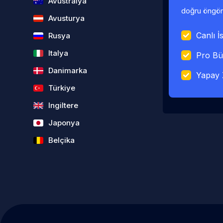
Avustralya
doğru öngörü
Avusturya
Canlı İs
Rusya
Italya
Pro Bü
Danimarka
Yapay 
Türkiye
Ingiltere
Japonya
Belçika