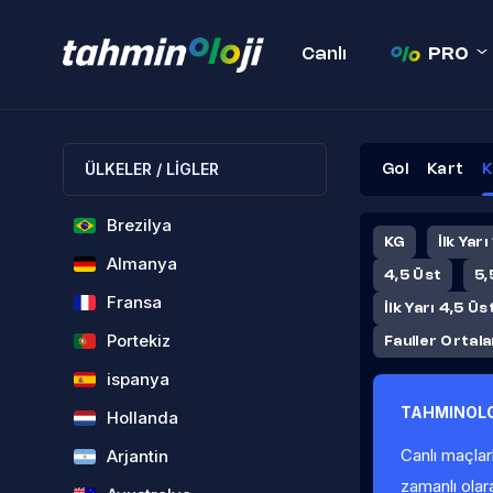
Canlı
PRO
ÜLKELER / LİGLER
Gol
Kart
K
Brezilya
KG
İlk Yarı
Almanya
4,5 Üst
5,
Fransa
İlk Yarı 4,5 Üs
Portekiz
Fauller Ortal
ispanya
TAHMINOLO
Hollanda
Canlı maçlar
Arjantin
zamanlı olar