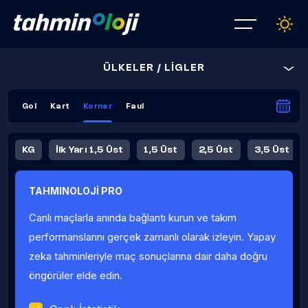
ÜLKELER / LİGLER
Gol
Kart
Korner
Faul
KG
İlk Yarı 1,5 Üst
1,5 Üst
2,5 Üst
3,5 Üst
4,5 Üst
5,5 Üst
6,5 Üst
TAHMINOLOJİ PRO
İlk Yarı 4,5 Üst
İlk Yarı 5,5 Üst
8,5 Üst
9,5 Üst
Canlı maçlarla anında bağlantı kurun ve takım
Fauller Ortalama
performanslarını gerçek zamanlı olarak izleyin. Yapay
zeka tahminleriyle maç sonuçlarına dair daha doğru
öngörüler elde edin.