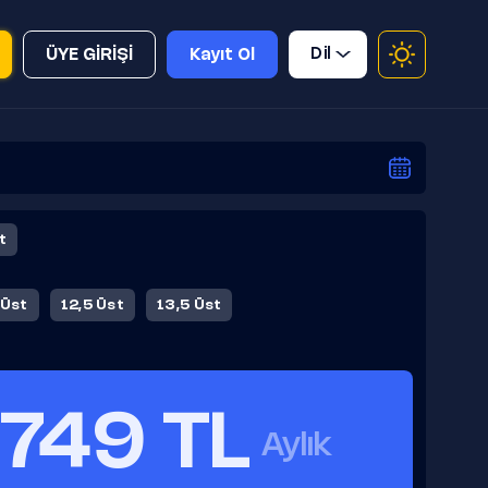
Dil
ÜYE GİRİŞİ
Kayıt Ol
t
 Üst
12,5 Üst
13,5 Üst
749 TL
Aylık