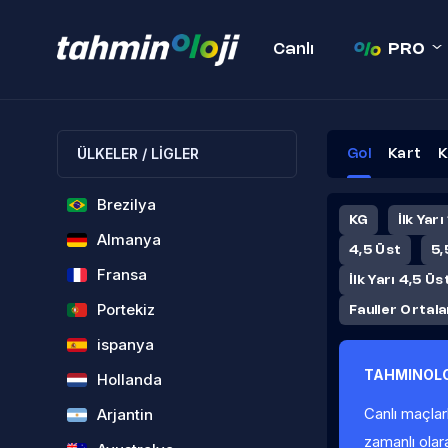
Canlı
PRO
ÜLKELER / LİGLER
Gol
Kart
K
Brezilya
KG
İlk Yarı
Almanya
4,5 Üst
5,
Fransa
İlk Yarı 4,5 Üs
Portekiz
Fauller Ortal
ispanya
TAHMINOLO
Hollanda
Canlı maçlar
Arjantin
zamanlı olar