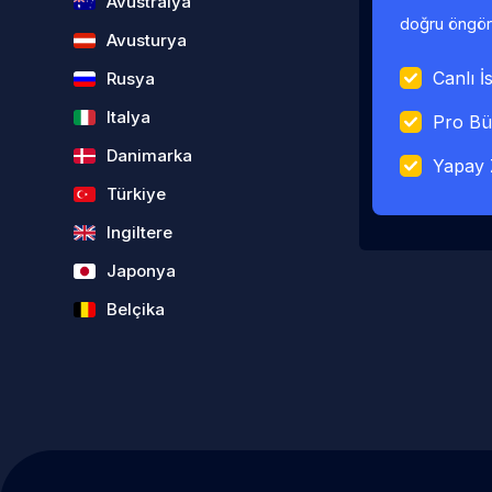
Avustralya
doğru öngörü
Avusturya
Canlı İs
Rusya
Italya
Pro Bü
Danimarka
Yapay 
Türkiye
Ingiltere
Japonya
Belçika