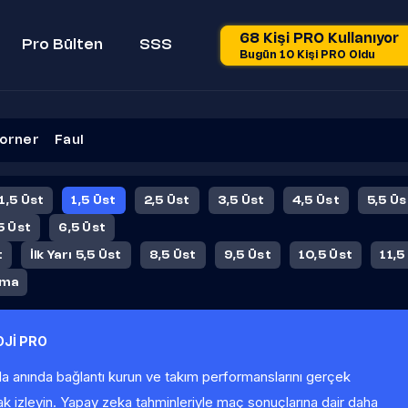
68 Kişi PRO Kullanıyor
Pro Bülten
SSS
Bugün 10 Kişi PRO Oldu
orner
Faul
 1,5 Üst
1,5 Üst
2,5 Üst
3,5 Üst
4,5 Üst
5,5 Üs
5 Üst
6,5 Üst
t
İlk Yarı 5,5 Üst
8,5 Üst
9,5 Üst
10,5 Üst
11,5
ama
Jİ PRO
la anında bağlantı kurun ve takım performanslarını gerçek
ak izleyin. Yapay zeka tahminleriyle maç sonuçlarına dair daha