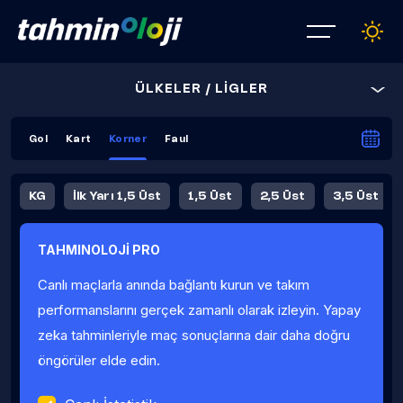
ÜLKELER / LİGLER
Gol
Kart
Korner
Faul
KG
İlk Yarı 1,5 Üst
1,5 Üst
2,5 Üst
3,5 Üst
4,5 Üst
5,5 Üst
6,5 Üst
TAHMINOLOJİ PRO
İlk Yarı 4,5 Üst
İlk Yarı 5,5 Üst
8,5 Üst
9,5 Üst
Canlı maçlarla anında bağlantı kurun ve takım
Fauller Ortalama
performanslarını gerçek zamanlı olarak izleyin. Yapay
zeka tahminleriyle maç sonuçlarına dair daha doğru
öngörüler elde edin.