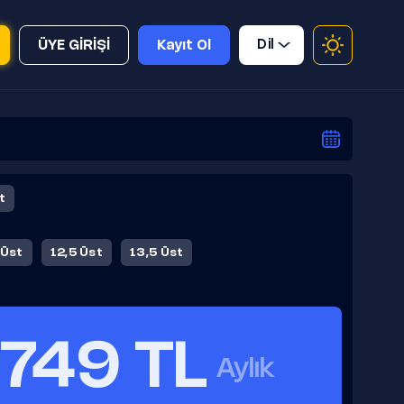
Dil
ÜYE GİRİŞİ
Kayıt Ol
t
 Üst
12,5 Üst
13,5 Üst
749 TL
Aylık