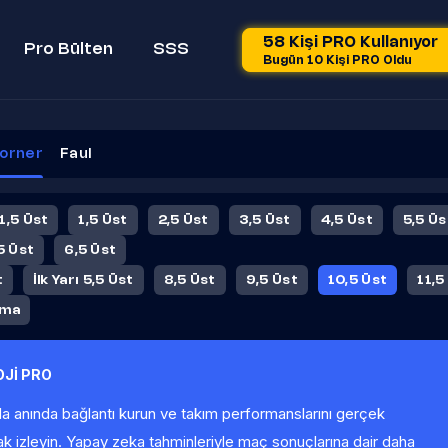
58 Kişi PRO Kullanıyor
Pro Bülten
SSS
Bugün 10 Kişi PRO Oldu
orner
Faul
 1,5 Üst
1,5 Üst
2,5 Üst
3,5 Üst
4,5 Üst
5,5 Üs
5 Üst
6,5 Üst
t
İlk Yarı 5,5 Üst
8,5 Üst
9,5 Üst
10,5 Üst
11,5
ama
Jİ PRO
la anında bağlantı kurun ve takım performanslarını gerçek
ak izleyin. Yapay zeka tahminleriyle maç sonuçlarına dair daha