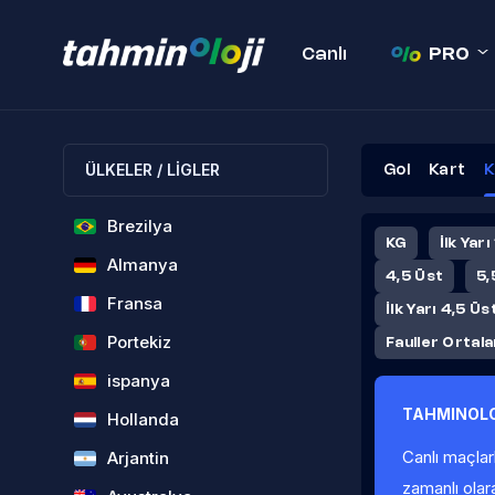
Canlı
PRO
ÜLKELER / LİGLER
Gol
Kart
K
Brezilya
KG
İlk Yarı
Almanya
4,5 Üst
5,
Fransa
İlk Yarı 4,5 Üs
Portekiz
Fauller Ortal
ispanya
TAHMINOLO
Hollanda
Canlı maçlar
Arjantin
zamanlı olar