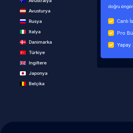
Avustralya
doğru öngörü
Avusturya
Canlı İs
Rusya
Italya
Pro Bü
Danimarka
Yapay 
Türkiye
Ingiltere
Japonya
Belçika