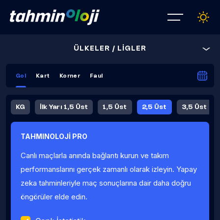
ÜLKELER / LİGLER
Gol
Kart
Korner
Faul
KG
İlk Yarı 1,5 Üst
1,5 Üst
2,5 Üst
3,5 Üst
4,5 Üst
5,5 Üst
6,5 Üst
TAHMINOLOJİ PRO
İlk Yarı 4,5 Üst
İlk Yarı 5,5 Üst
8,5 Üst
9,5 Üst
Canlı maçlarla anında bağlantı kurun ve takım
Fauller Ortalama
performanslarını gerçek zamanlı olarak izleyin. Yapay
zeka tahminleriyle maç sonuçlarına dair daha doğru
öngörüler elde edin.