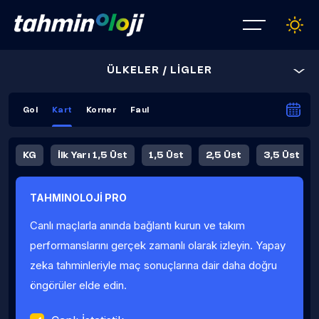
ÜLKELER / LİGLER
Gol
Kart
Korner
Faul
KG
İlk Yarı 1,5 Üst
1,5 Üst
2,5 Üst
3,5 Üst
4,5 Üst
5,5 Üst
6,5 Üst
TAHMINOLOJİ PRO
İlk Yarı 4,5 Üst
İlk Yarı 5,5 Üst
8,5 Üst
9,5 Üst
Canlı maçlarla anında bağlantı kurun ve takım
Fauller Ortalama
performanslarını gerçek zamanlı olarak izleyin. Yapay
zeka tahminleriyle maç sonuçlarına dair daha doğru
öngörüler elde edin.