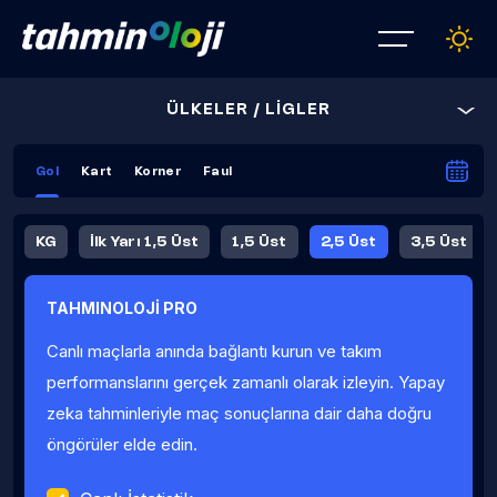
ÜLKELER / LİGLER
Gol
Kart
Korner
Faul
KG
İlk Yarı 1,5 Üst
1,5 Üst
2,5 Üst
3,5 Üst
4,5 Üst
5,5 Üst
6,5 Üst
TAHMINOLOJİ PRO
İlk Yarı 4,5 Üst
İlk Yarı 5,5 Üst
8,5 Üst
9,5 Üst
Canlı maçlarla anında bağlantı kurun ve takım
Fauller Ortalama
performanslarını gerçek zamanlı olarak izleyin. Yapay
zeka tahminleriyle maç sonuçlarına dair daha doğru
öngörüler elde edin.