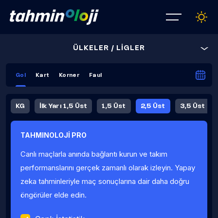
ÜLKELER / LİGLER
Gol
Kart
Korner
Faul
KG
İlk Yarı 1,5 Üst
1,5 Üst
2,5 Üst
3,5 Üst
4,5 Üst
5,5 Üst
6,5 Üst
TAHMINOLOJİ PRO
İlk Yarı 4,5 Üst
İlk Yarı 5,5 Üst
8,5 Üst
9,5 Üst
Canlı maçlarla anında bağlantı kurun ve takım
Fauller Ortalama
performanslarını gerçek zamanlı olarak izleyin. Yapay
zeka tahminleriyle maç sonuçlarına dair daha doğru
öngörüler elde edin.