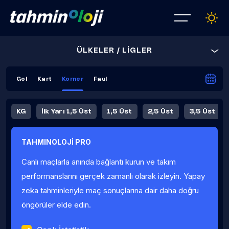
ÜLKELER / LİGLER
Gol
Kart
Korner
Faul
KG
İlk Yarı 1,5 Üst
1,5 Üst
2,5 Üst
3,5 Üst
4,5 Üst
5,5 Üst
6,5 Üst
TAHMINOLOJİ PRO
İlk Yarı 4,5 Üst
İlk Yarı 5,5 Üst
8,5 Üst
9,5 Üst
Canlı maçlarla anında bağlantı kurun ve takım
Fauller Ortalama
performanslarını gerçek zamanlı olarak izleyin. Yapay
zeka tahminleriyle maç sonuçlarına dair daha doğru
öngörüler elde edin.