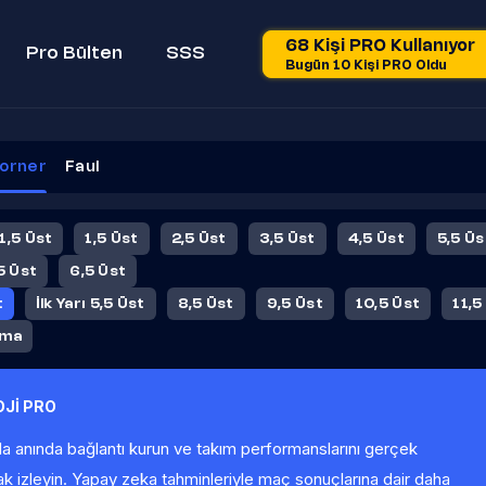
68 Kişi PRO Kullanıyor
Pro Bülten
SSS
Bugün 10 Kişi PRO Oldu
orner
Faul
 1,5 Üst
1,5 Üst
2,5 Üst
3,5 Üst
4,5 Üst
5,5 Üs
5 Üst
6,5 Üst
t
İlk Yarı 5,5 Üst
8,5 Üst
9,5 Üst
10,5 Üst
11,5
ama
Jİ PRO
la anında bağlantı kurun ve takım performanslarını gerçek
ak izleyin. Yapay zeka tahminleriyle maç sonuçlarına dair daha