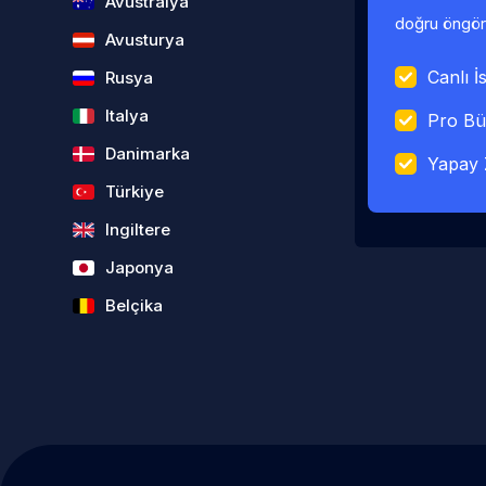
Avustralya
doğru öngörü
Avusturya
Canlı İs
Rusya
Italya
Pro Bü
Danimarka
Yapay 
Türkiye
Ingiltere
Japonya
Belçika