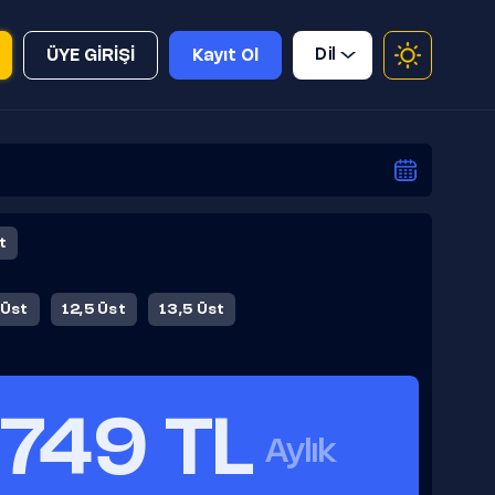
Dil
ÜYE GİRİŞİ
Kayıt Ol
t
 Üst
12,5 Üst
13,5 Üst
749 TL
Aylık