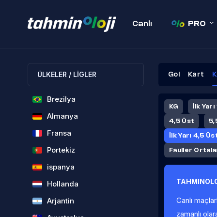
Canlı
PRO
ÜLKELER / LİGLER
Gol
Kart
K
Brezilya
KG
İlk Yarı
Almanya
4,5 Üst
5,
Fransa
İlk Yarı 4,5 Üs
Portekiz
Fauller Ortal
ispanya
TAHMINOLO
Hollanda
Canlı maçlar
Arjantin
zamanlı olar