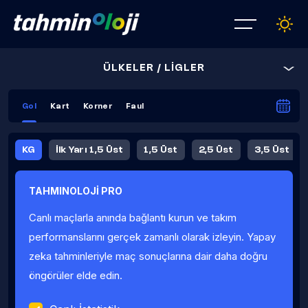
ÜLKELER / LİGLER
Gol
Kart
Korner
Faul
KG
İlk Yarı 1,5 Üst
1,5 Üst
2,5 Üst
3,5 Üst
4,5 Üst
5,5 Üst
6,5 Üst
TAHMINOLOJİ PRO
İlk Yarı 4,5 Üst
İlk Yarı 5,5 Üst
8,5 Üst
9,5 Üst
Canlı maçlarla anında bağlantı kurun ve takım
Fauller Ortalama
performanslarını gerçek zamanlı olarak izleyin. Yapay
zeka tahminleriyle maç sonuçlarına dair daha doğru
öngörüler elde edin.