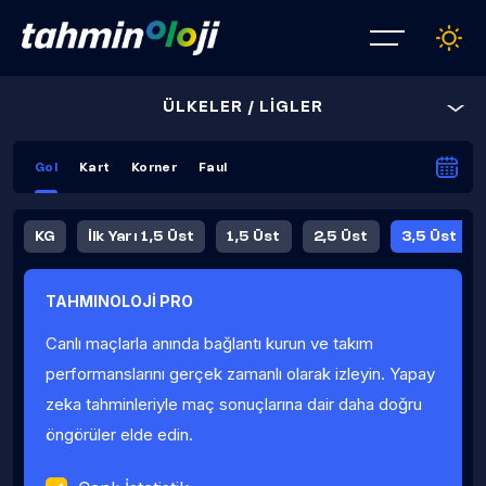
ÜLKELER / LİGLER
Gol
Kart
Korner
Faul
KG
İlk Yarı 1,5 Üst
1,5 Üst
2,5 Üst
3,5 Üst
4,5 Üst
5,5 Üst
6,5 Üst
TAHMINOLOJİ PRO
İlk Yarı 4,5 Üst
İlk Yarı 5,5 Üst
8,5 Üst
9,5 Üst
Canlı maçlarla anında bağlantı kurun ve takım
Fauller Ortalama
performanslarını gerçek zamanlı olarak izleyin. Yapay
zeka tahminleriyle maç sonuçlarına dair daha doğru
öngörüler elde edin.