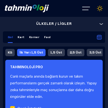
ÜLKELER / LİGLER
Gol
Kart
Korner
Faul
KG
İlk Yarı 1,5 Üst
1,5 Üst
2,5 Üst
3,5 Üst
4,5 Üst
5,5 Üst
6,5 Üst
TAHMINOLOJİ PRO
İlk Yarı 4,5 Üst
İlk Yarı 5,5 Üst
8,5 Üst
9,5 Üst
Canlı maçlarla anında bağlantı kurun ve takım
Fauller Ortalama
performanslarını gerçek zamanlı olarak izleyin. Yapay
zeka tahminleriyle maç sonuçlarına dair daha doğru
öngörüler elde edin.