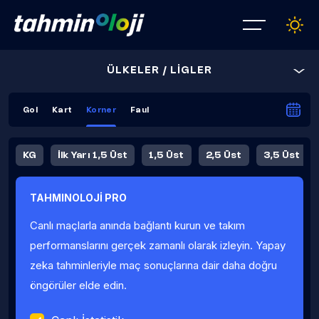
ÜLKELER / LİGLER
Gol
Kart
Korner
Faul
KG
İlk Yarı 1,5 Üst
1,5 Üst
2,5 Üst
3,5 Üst
4,5 Üst
5,5 Üst
6,5 Üst
TAHMINOLOJİ PRO
İlk Yarı 4,5 Üst
İlk Yarı 5,5 Üst
8,5 Üst
9,5 Üst
Canlı maçlarla anında bağlantı kurun ve takım
Fauller Ortalama
performanslarını gerçek zamanlı olarak izleyin. Yapay
zeka tahminleriyle maç sonuçlarına dair daha doğru
öngörüler elde edin.