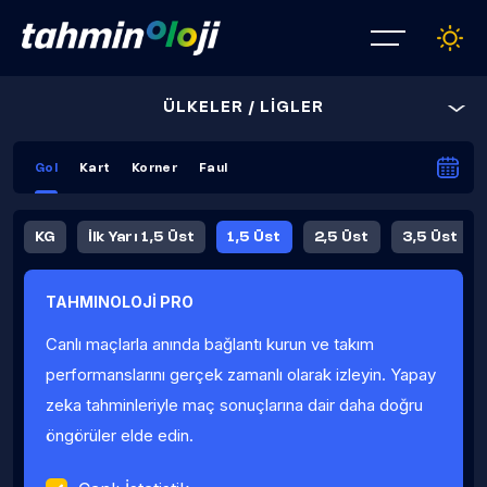
ÜLKELER / LİGLER
Gol
Kart
Korner
Faul
KG
İlk Yarı 1,5 Üst
1,5 Üst
2,5 Üst
3,5 Üst
4,5 Üst
5,5 Üst
6,5 Üst
TAHMINOLOJİ PRO
İlk Yarı 4,5 Üst
İlk Yarı 5,5 Üst
8,5 Üst
9,5 Üst
Canlı maçlarla anında bağlantı kurun ve takım
Fauller Ortalama
performanslarını gerçek zamanlı olarak izleyin. Yapay
zeka tahminleriyle maç sonuçlarına dair daha doğru
öngörüler elde edin.