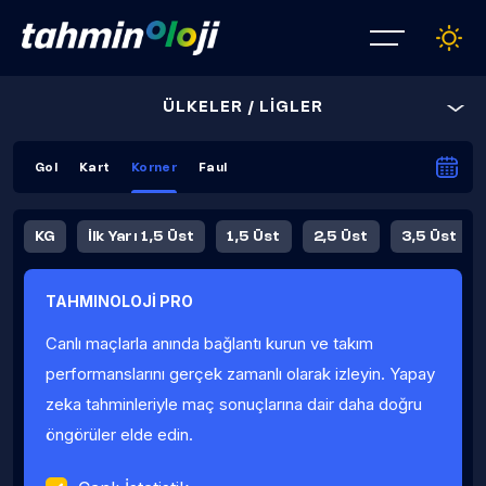
ÜLKELER / LİGLER
Gol
Kart
Korner
Faul
KG
İlk Yarı 1,5 Üst
1,5 Üst
2,5 Üst
3,5 Üst
4,5 Üst
5,5 Üst
6,5 Üst
TAHMINOLOJİ PRO
İlk Yarı 4,5 Üst
İlk Yarı 5,5 Üst
8,5 Üst
9,5 Üst
Canlı maçlarla anında bağlantı kurun ve takım
Fauller Ortalama
performanslarını gerçek zamanlı olarak izleyin. Yapay
zeka tahminleriyle maç sonuçlarına dair daha doğru
öngörüler elde edin.