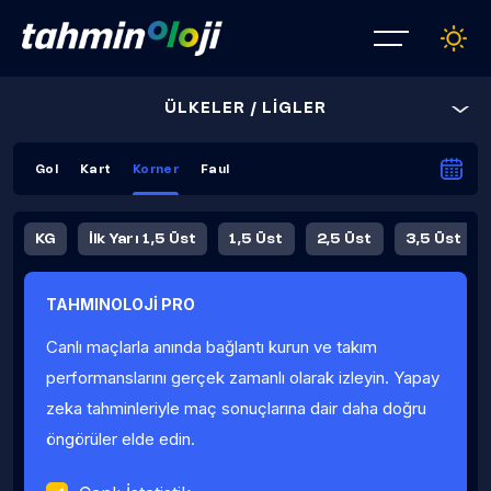
ÜLKELER / LİGLER
Gol
Kart
Korner
Faul
KG
İlk Yarı 1,5 Üst
1,5 Üst
2,5 Üst
3,5 Üst
4,5 Üst
5,5 Üst
6,5 Üst
TAHMINOLOJİ PRO
İlk Yarı 4,5 Üst
İlk Yarı 5,5 Üst
8,5 Üst
9,5 Üst
Canlı maçlarla anında bağlantı kurun ve takım
Fauller Ortalama
performanslarını gerçek zamanlı olarak izleyin. Yapay
zeka tahminleriyle maç sonuçlarına dair daha doğru
öngörüler elde edin.