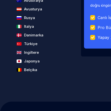
Avustralya
doğru öngörü
Avusturya
Canlı İs
Rusya
Italya
Pro Bü
Danimarka
Yapay 
Türkiye
Ingiltere
Japonya
Belçika