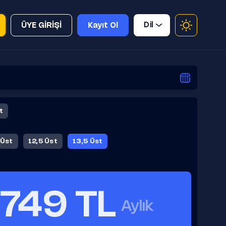
Dil
ÜYE GİRİŞİ
Kayıt Ol
t
 Üst
12,5 Üst
13,5 Üst
749 TL
Aylık