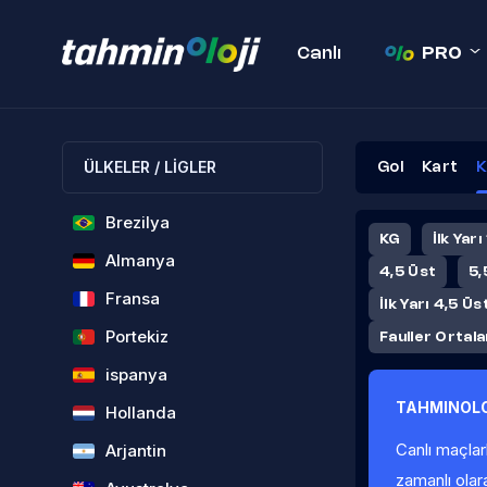
Canlı
PRO
ÜLKELER / LİGLER
Gol
Kart
K
Brezilya
KG
İlk Yarı
Almanya
4,5 Üst
5,
Fransa
İlk Yarı 4,5 Üs
Portekiz
Fauller Ortal
ispanya
TAHMINOLO
Hollanda
Canlı maçlar
Arjantin
zamanlı olar