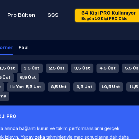
64 Kişi PRO Kullanıyor
Pro Bülten
SSS
Bugün 10 Kişi PRO Oldu
orner
Faul
 1,5 Üst
1,5 Üst
2,5 Üst
3,5 Üst
4,5 Üst
5,5 Üs
5 Üst
6,5 Üst
t
İlk Yarı 5,5 Üst
8,5 Üst
9,5 Üst
10,5 Üst
11,5
ama
Jİ PRO
la anında bağlantı kurun ve takım performanslarını gerçek
ak izleyin. Yapay zeka tahminleriyle maç sonuçlarına dair daha