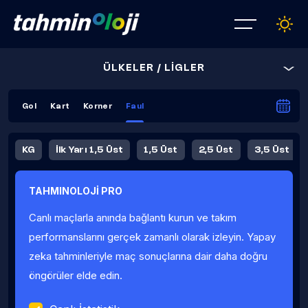
ÜLKELER / LİGLER
Gol
Kart
Korner
Faul
KG
İlk Yarı 1,5 Üst
1,5 Üst
2,5 Üst
3,5 Üst
4,5 Üst
5,5 Üst
6,5 Üst
TAHMINOLOJİ PRO
İlk Yarı 4,5 Üst
İlk Yarı 5,5 Üst
8,5 Üst
9,5 Üst
Canlı maçlarla anında bağlantı kurun ve takım
Fauller Ortalama
performanslarını gerçek zamanlı olarak izleyin. Yapay
zeka tahminleriyle maç sonuçlarına dair daha doğru
öngörüler elde edin.