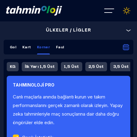
ÜLKELER / LİGLER
Gol
Kart
Korner
Faul
KG
İlk Yarı 1,5 Üst
1,5 Üst
2,5 Üst
3,5 Üst
4,5 Üst
5,5 Üst
6,5 Üst
TAHMINOLOJİ PRO
İlk Yarı 4,5 Üst
İlk Yarı 5,5 Üst
8,5 Üst
9,5 Üst
Canlı maçlarla anında bağlantı kurun ve takım
Fauller Ortalama
performanslarını gerçek zamanlı olarak izleyin. Yapay
zeka tahminleriyle maç sonuçlarına dair daha doğru
öngörüler elde edin.