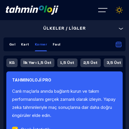
ÜLKELER / LİGLER
Gol
Kart
Korner
Faul
KG
İlk Yarı 1,5 Üst
1,5 Üst
2,5 Üst
3,5 Üst
4,5 Üst
5,5 Üst
6,5 Üst
TAHMINOLOJİ PRO
İlk Yarı 4,5 Üst
İlk Yarı 5,5 Üst
8,5 Üst
9,5 Üst
Canlı maçlarla anında bağlantı kurun ve takım
Fauller Ortalama
performanslarını gerçek zamanlı olarak izleyin. Yapay
zeka tahminleriyle maç sonuçlarına dair daha doğru
öngörüler elde edin.