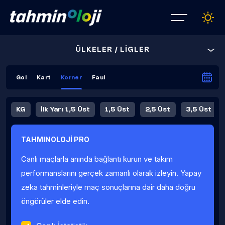
ÜLKELER / LİGLER
Gol
Kart
Korner
Faul
KG
İlk Yarı 1,5 Üst
1,5 Üst
2,5 Üst
3,5 Üst
4,5 Üst
5,5 Üst
6,5 Üst
TAHMINOLOJİ PRO
İlk Yarı 4,5 Üst
İlk Yarı 5,5 Üst
8,5 Üst
9,5 Üst
Canlı maçlarla anında bağlantı kurun ve takım
Fauller Ortalama
performanslarını gerçek zamanlı olarak izleyin. Yapay
zeka tahminleriyle maç sonuçlarına dair daha doğru
öngörüler elde edin.