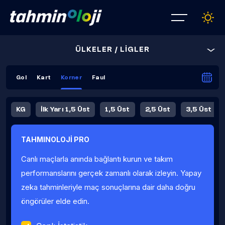
ÜLKELER / LİGLER
Gol
Kart
Korner
Faul
KG
İlk Yarı 1,5 Üst
1,5 Üst
2,5 Üst
3,5 Üst
4,5 Üst
5,5 Üst
6,5 Üst
TAHMINOLOJİ PRO
İlk Yarı 4,5 Üst
İlk Yarı 5,5 Üst
8,5 Üst
9,5 Üst
Canlı maçlarla anında bağlantı kurun ve takım
Fauller Ortalama
performanslarını gerçek zamanlı olarak izleyin. Yapay
zeka tahminleriyle maç sonuçlarına dair daha doğru
öngörüler elde edin.