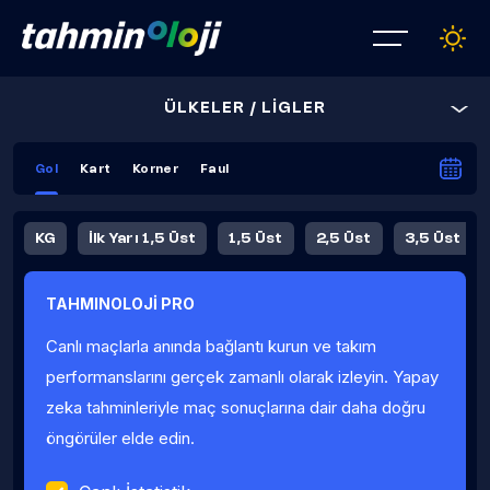
ÜLKELER / LİGLER
Gol
Kart
Korner
Faul
KG
İlk Yarı 1,5 Üst
1,5 Üst
2,5 Üst
3,5 Üst
4,5 Üst
5,5 Üst
6,5 Üst
TAHMINOLOJİ PRO
İlk Yarı 4,5 Üst
İlk Yarı 5,5 Üst
8,5 Üst
9,5 Üst
Canlı maçlarla anında bağlantı kurun ve takım
Fauller Ortalama
performanslarını gerçek zamanlı olarak izleyin. Yapay
zeka tahminleriyle maç sonuçlarına dair daha doğru
öngörüler elde edin.