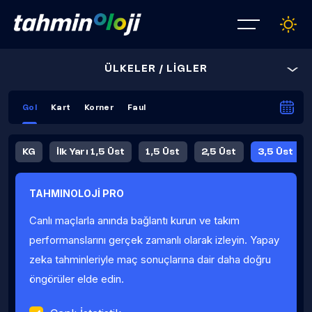
ÜLKELER / LİGLER
Gol
Kart
Korner
Faul
KG
İlk Yarı 1,5 Üst
1,5 Üst
2,5 Üst
3,5 Üst
4,5 Üst
5,5 Üst
6,5 Üst
TAHMINOLOJİ PRO
İlk Yarı 4,5 Üst
İlk Yarı 5,5 Üst
8,5 Üst
9,5 Üst
Canlı maçlarla anında bağlantı kurun ve takım
Fauller Ortalama
performanslarını gerçek zamanlı olarak izleyin. Yapay
zeka tahminleriyle maç sonuçlarına dair daha doğru
öngörüler elde edin.